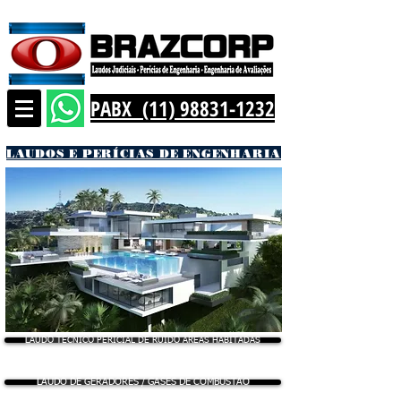
PABX (11) 98831-1232
LAUDOS E PERÍCIAS DE ENGENHARIA
LAUDO TÉCNICO PERICIAL DE RUÍDO ÁREAS HABITADAS
LAUDO DE GERADORES / GASES DE COMBUSTÃO