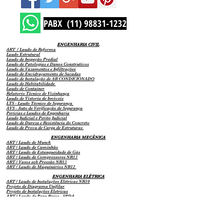
PABX (11) 98831-1232
ENGENHARIA CIVIL
ART / Laudo de Reforma
Laudo Estrutural
Laudo de Inspeção Predial
Laudo de Patologias e Danos Construtivos
Laudo de Vazamentos e Infiltrações
Laudo de Envidraçamento de Sacadas
Laudo de Instalação de AR CONDICIONADO
Laudo de Habitabilidade
Laudo de Container
Relatorio Técnico de Vizinhança
Laudo de Vistoria de Imóv
eis
LTS - Laudo Técnico de Segurança
AVS - Auto de Verificação de Segurança
Perícias e Laudos de Engenharia
Laudo Judicial e Perito Judicial
Laudo de Dureza e Resistência do Concreto
Laudo de Prova de Carga de Estruturas
ENGENHARIA MECÂNICA
ART / Laudo de Munck
ART / Laudo de Caminhão
ART / Laudo de Estanqueidade de Gás
ART / Laudo de Compressores NR13
ART / Vasos sob Pressão NR13
ART / Laudo de Maquinários NR12
ENGENHARIA ELÉTRICA
ART / Laudo de Instalações Elétricas NR10
Projeto de Diagrama Unifilar
Projeto de Instalações Eletricas
ART / Laudo de Para Raios - SPDA
ART / Poste de ELETROPAULO
PERITO JUDICIAL
Perito Assistente Técnico