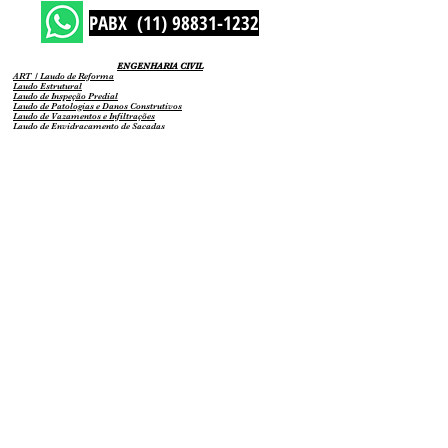
PABX (11) 98831-1232
ENGENHARIA CIVIL
ART / Laudo de Reforma
Laudo Estrutural
Laudo de Inspeção Predial
Laudo de Patologias e Danos Construtivos
Laudo de Vazamentos e Infiltrações
Laudo de Envidraçamento de Sacadas
Laudo de Instalação de AR CONDICIONADO
Laudo de Habitabilidade
Laudo de Container
Relatorio Técnico de Vizinhança
Laudo de Vistoria de Imóv
eis
LTS - Laudo Técnico de Segurança
AVS - Auto de Verificação de Segurança
Perícias e Laudos de Engenharia
Laudo Judicial e Perito Judicial
Laudo de Dureza e Resistência do Concreto
Laudo de Prova de Carga de Estruturas
ENGENHARIA MECÂNICA
ART / Laudo de Munck
ART / Laudo de Caminhão
ART / Laudo de Estanqueidade de Gás
ART / Laudo de Compressores NR13
ART / Vasos sob Pressão NR13
ART / Laudo de Maquinários NR12
ENGENHARIA ELÉTRICA
ART / Laudo de Instalações Elétricas NR10
Projeto de Diagrama Unifilar
Projeto de Instalações Eletricas
ART / Laudo de Para Raios - SPDA
ART / Poste de ELETROPAULO
PERITO JUDICIAL
Perito Assistente Técnico
Engenheiro Assistente Técnico
Laudo Judicial
Perícia Judicial