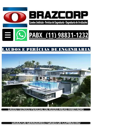
PABX (11) 98831-1232
LAUDOS E PERÍCIAS DE ENGENHARIA
LAUDO TÉCNICO PERICIAL DE RUÍDO ÁREAS HABITADAS
LAUDO DE GERADORES / GASES DE COMBUSTÃO