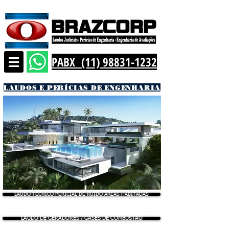
PABX (11) 98831-1232
LAUDOS E PERÍCIAS DE ENGENHARIA
LAUDO TÉCNICO PERICIAL DE RUÍDO ÁREAS HABITADAS
LAUDO DE GERADORES / GASES DE COMBUSTÃO