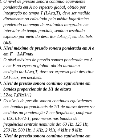
O nível de pressão sonora contínuo equivalente
ponderada em A no espectro global, obtido por
integração no tempo T (LAeq,T), deve ser medido
diretamente ou calculado pela média logarítmica
ponderada no tempo de resultados integrados em
intervalos de tempo parciais, sendo o resultado
expresso por meio do descritor LAeq,T, em decibels
(dB).
Nível máximo de pressão sonora ponderada em A e
em F – LAFmax
O nível máximo de pressão sonora ponderada em A
e em F no espectro global, obtido durante a
medição do LAeq,T, deve ser expresso pelo descritor
LAFmax, em decibels.​
Nível de pressão sonora contínuo equivalente em
bandas proporcionais de 1/1 de oitava
LZeq,T,fHz(1/1)
Os níveis de pressão sonora contínuos equivalentes
nas bandas proporcionais de 1/1 de oitava devem ser
medidos na ponderação Z em frequência, conforme
a IEC 61672-1, pelo menos nas bandas de
frequências centrais nominais de: 63 Hz, 125 Hz,
250 Hz, 500 Hz, 1 kHz, 2 kHz, 4 kHz e 8 kHz.
Nível de pressão sonora contínuo equivalente em