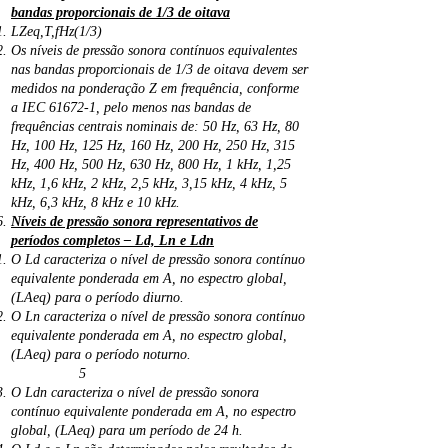
bandas proporcionais de 1/3 de oitava
LZeq,T,fHz(1/3)
Os níveis de pressão sonora contínuos equivalentes
nas bandas proporcionais de 1/3 de oitava devem ser
medidos na ponderação Z em frequência, conforme
a IEC 61672-1, pelo menos nas bandas de
frequências centrais nominais de: 50 Hz, 63 Hz, 80
Hz, 100 Hz, 125 Hz, 160 Hz, 200 Hz, 250 Hz, 315
Hz, 400 Hz, 500 Hz, 630 Hz, 800 Hz, 1 kHz, 1,25
kHz, 1,6 kHz, 2 kHz, 2,5 kHz, 3,15 kHz, 4 kHz, 5
kHz, 6,3 kHz, 8 kHz e 10 kHz.
Níveis de pressão sonora representativos de
períodos completos – Ld, Ln e Ldn
O Ld caracteriza o nível de pressão sonora contínuo
equivalente ponderada em A, no espectro global,
(LAeq) para o período diurno.
​O Ln caracteriza o nível de pressão sonora contínuo
equivalente ponderada em A, no espectro global,
(LAeq) para o período noturno.
5
O Ldn caracteriza o nível de pressão sonora
contínuo equivalente ponderada em A, no espectro
global, (LAeq) para um período de 24 h.