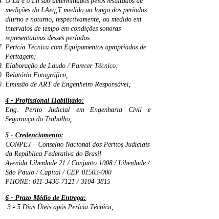
O Ld e o Ln são determinados pelos resultados de
medições do LAeq,T medido ao longo dos períodos
diurno e noturno, respectivamente, ou medido em
intervalos de tempo em condições sonoras
representativas desses períodos.
Perícia Técnica com Equipamentos apropriados de
Peritagem;
Elaboração de Laudo /
Parecer Técnico;
Relatório Fotográfico;
Emissão de ART de Engenheiro Responsável;
4 - Profissional Habilitado:
Eng. Perito Judicial em Engenharia Civil e
Segurança do Trabalho;
5 - Credenciamento:
CONPEJ – Conselho Nacional dos Peritos Judiciais
da República Federativa do Brasil
Avenida Liberdade 21 / Conjunto 1008 / Liberdade /
São Paulo / Capital / CEP
01503-000
PHONE:
011-3436-7121
/
3104-3815
6 - Prazo Médio de Entrega:
3 - 5 Dias Úteis após Perícia Técnica;