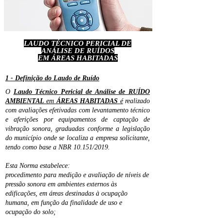
LAUDO TÉCNICO
PERICIAL DE
ANÁLISE
DE RUÍDOS
EM ÁREAS HABITADAS
1 - Definição do La
udo de Ruído
O
Laudo Técnico Pericial de Análise de RUÍDO
AMBIENTAL
em
ÁREAS HABITADAS
é
realizado
com avaliações efetivadas com levantamento técn
ico
e aferições por equipamentos de captação de
vibração sonora, graduadas conforme a legislação
do município onde se localiza a empresa solicitante,
tendo como base a NBR 10.151/2019.
Esta Nor
ma estabelece:
procedimento para medição e avaliação de níveis de
pressão sonora em ambientes externos às
edificações, em áreas destinadas à ocupação
humana, em função da finalidade de uso e
ocupação do solo;