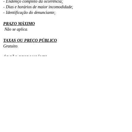
- Endereço completo da ocorrência;
- Dias e horários de maior incomodidade;
- Identificação do denunciante;
PRAZO MÁXIMO
Não se aplica.
TAXAS OU PREÇO PÚBLICO
Gratuito.
ÓRGÃO RESPONSÁVEL
Secretaria Municipal das Subprefeituras - SMSUB.
MANIFESTAÇÃO SOBRE O SERVIÇO
Para registrar uma reclamação, denúncia, elogio ou
sugestão sobre a prestação deste serviço, entre em
contato com a Ouvidoria Geral do Município
(OGM):
( Fonte: Portal de Atendimento da PMSP)
VISITANTE NÚMERO: