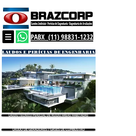
PABX (11) 98831-1232
LAUDOS E PERÍCIAS DE ENGENHARIA
LAUDO TÉCNICO PERICIAL DE RUÍDO ÁREAS HABITADAS
LAUDO DE GERADORES / GASES DE COMBUSTÃO