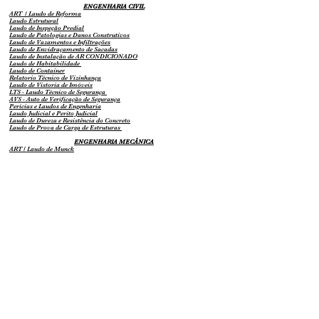
ENGENHARIA CIVIL
ART / Laudo de Reforma
Laudo Estrutural
Laudo de Inspeção Predial
Laudo de Patologias e Danos Construtivos
Laudo de Vazamentos e Infiltrações
Laudo de Envidraçamento de Sacadas
Laudo de Instalação de AR CONDICIONADO
Laudo de Habitabilidade
Laudo de Container
Relatorio Técnico de Vizinhança
Laudo de Vistoria de Imóv
eis
LTS - Laudo Técnico de Segurança
AVS - Auto de Verificação de Segurança
Perícias e Laudos de Engenharia
Laudo Judicial e Perito Judicial
Laudo de Dureza e Resistência do Concreto
Laudo de Prova de Carga de Estruturas
ENGENHARIA MECÂNICA
ART / Laudo de Munck
ART / Laudo de Caminhão
ART / Laudo de Estanqueidade de Gás
ART / Laudo de Compressores NR13
ART / Vasos sob Pressão NR13
ART / Laudo de Maquinários NR12
ENGENHARIA ELÉTRICA
ART / Laudo de Instalações Elétricas NR10
Projeto de Diagrama Unifilar
Projeto de Instalações Eletricas
ART / Laudo de Para Raios - SPDA
ART / Poste de ELETROPAULO
PERITO JUDICIAL
Perito Assistente Técnico
Engenheiro Assistente Técnico
Laudo Judicial
Perícia Judicial
AVALIAÇÃO DE IMÓVEIS
Laudo de Avaliação de Imóveis Residenciais
Laudo de Avaliação de Imóveis Comerciais